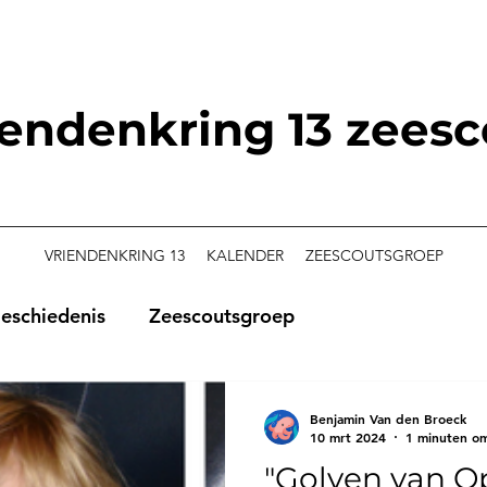
denkring 13 zeesc
VRIENDENKRING 13
KALENDER
ZEESCOUTSGROEP
eschiedenis
Zeescoutsgroep
Benjamin Van den Broeck
10 mrt 2024
1 minuten om
"Golven van O