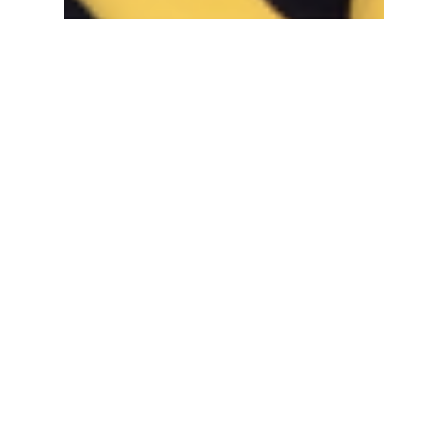
Benjamin Van den Broeck
10 mrt 2024
1 minuten om te lezen
"Golven van Opwinding:
mijn eerste dag leiding bij
de zeescouts in Antwerpen"
Een opgewonden nieuwkomer begint als
zeehondenleider bij de zeescouts. Zenuwen en
opwinding vullen de eerste dag vol kleur en
chaos.