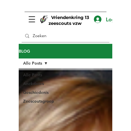
Vriendenkring 13
Log In
zeescouts vzw
BLOG
Alle Posts
Alle Posts
Anekdotes
Geschiedenis
Zeescoutsgroep